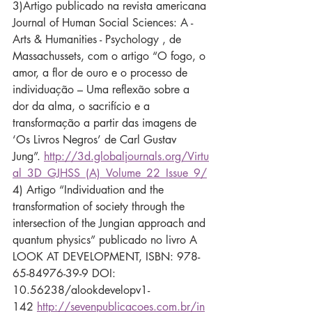
3)Artigo publicado na revista americana 
Journal of Human Social Sciences: A - 
Arts & Humanities - Psychology , de 
Massachussets, com o artigo “O fogo, o 
amor, a flor de ouro e o processo de 
individuação – Uma reflexão sobre a 
dor da alma, o sacrifício e a 
transformação a partir das imagens de 
‘Os Livros Negros’ de Carl Gustav 
Jung”. 
http://3d.globaljournals.org/Virtu
al_3D_GJHSS_(A)_Volume_22_Issue_9/
4) Artigo “Individuation and the 
transformation of society through the 
intersection of the Jungian approach and 
quantum physics” publicado no livro A 
LOOK AT DEVELOPMENT, ISBN: 978-
65-84976-39-9 DOI: 
10.56238/alookdevelopv1-
142 
http://sevenpublicacoes.com.br/in